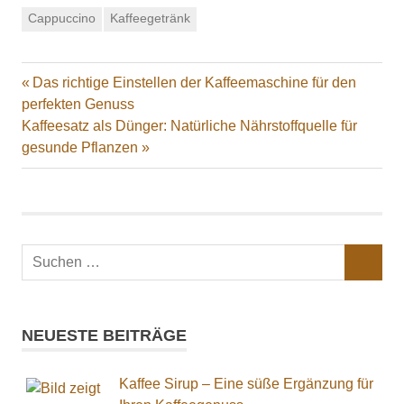
Cappuccino
Kaffeegetränk
Vorheriger
Das richtige Einstellen der Kaffeemaschine für den
Beitragsnavigation
Beitrag:
perfekten Genuss
Nächster
Kaffeesatz als Dünger: Natürliche Nährstoffquelle für
Beitrag:
gesunde Pflanzen
Suchen
SUCHEN
nach:
NEUESTE BEITRÄGE
Kaffee Sirup – Eine süße Ergänzung für