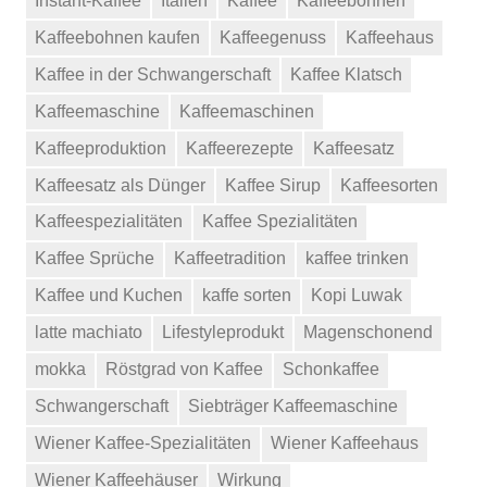
Instant-Kaffee
Italien
Kaffee
Kaffeebohnen
Kaffeebohnen kaufen
Kaffeegenuss
Kaffeehaus
Kaffee in der Schwangerschaft
Kaffee Klatsch
Kaffeemaschine
Kaffeemaschinen
Kaffeeproduktion
Kaffeerezepte
Kaffeesatz
Kaffeesatz als Dünger
Kaffee Sirup
Kaffeesorten
Kaffeespezialitäten
Kaffee Spezialitäten
Kaffee Sprüche
Kaffeetradition
kaffee trinken
Kaffee und Kuchen
kaffe sorten
Kopi Luwak
latte machiato
Lifestyleprodukt
Magenschonend
mokka
Röstgrad von Kaffee
Schonkaffee
Schwangerschaft
Siebträger Kaffeemaschine
Wiener Kaffee-Spezialitäten
Wiener Kaffeehaus
Wiener Kaffeehäuser
Wirkung