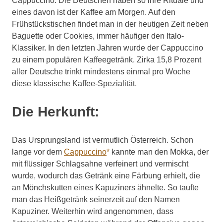
Cappuccino: Die Deutschen haben so ihre Rituale und
In
eines davon ist der Kaffee am Morgen. Auf den
Deutschland
Frühstückstischen findet man in der heutigen Zeit neben
toppt
Baguette oder Cookies, immer häufiger den Italo-
…
Klassiker. In den letzten Jahren wurde der Cappuccino
zu einem populären Kaffeegetränk. Zirka 15,8 Prozent
aller Deutsche trinkt mindestens einmal pro Woche
diese klassische Kaffee-Spezialität.
Die Herkunft:
Das Ursprungsland ist vermutlich Österreich. Schon
lange vor dem
Cappuccino
kannte man den Mokka, der
mit flüssiger Schlagsahne verfeinert und vermischt
wurde, wodurch das Getränk eine Färbung erhielt, die
an Mönchskutten eines Kapuziners ähnelte. So taufte
man das Heißgetränk seinerzeit auf den Namen
Kapuziner. Weiterhin wird angenommen, dass