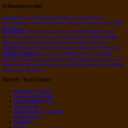
Schlagwortwolke
capuchino
espresso
Deutsche Kaffeetradition
French Press Kaffee
für
Italien
Koffeinliebhaber
Gastronomie
Genussmomente
gesellige Tradition
Instant-Kaffee
Kaffee
Kaffeegenuss
Kaffeebohnen
Kaffeebohnen kaufen
Kaffeehaus
Kaffeemaschinen
Kaffee in der Schwangerschaft
Kaffee Klatsch
Kaffeemaschine
Kaffeeproduktion
Kaffeerezepte
Kaffeesatz
Kaffeesatz als Dünger
Kaffee Sirup
Kaffeesorten
Kaffeespezialitäten
Kaffee Spezialitäten
Kaffee Sprüche
Kaffeetradition
kaffee trinken
kaffe sorten
latte
Kaffee und Kuchen
Kopi Luwak
machiato
mokka
Lifestyleprodukt
Magenschonend
Röstgrad von Kaffee
Schonkaffee
Schwangerschaft
Siebträger Kaffeemaschine
Wiener Kaffee-Spezialitäten
Wiener Kaffeehaus
Wiener Kaffeehäuser
Wirkung
INFOS / KONTAKT
Impressum / Kontakt
Datenschutzerklärung
Cookie-Richtlinie (EU)
Bildnachweis
Inhaltsverzeichnis (Sitemap)
Werbehinweis
Disclaimer
Partner