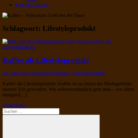
KAFFEE BLOG
Schlagwort:
Lifestyleprodukt
Kaffee als Lifestyleprodukt
29. April 2024
Manfred Weidinger
Alles über Kaffee
Kaffee als Lifestyleprodukt: Kaffee ist zu einem der Modegetränke
unserer Zeit geworden. Wie selbstverständlich geht man – vor allem
morgens[…]
Weiterlesen
Suchen
nach: