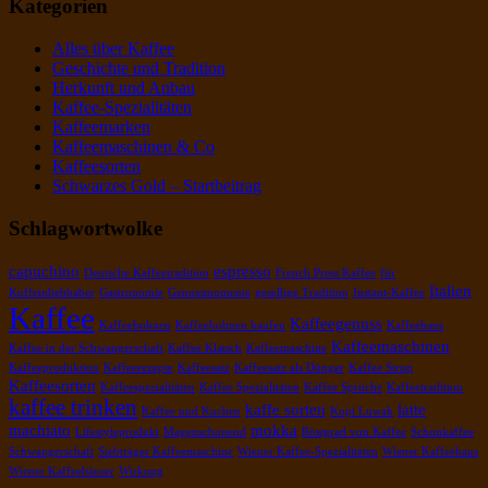
Kategorien
Alles über Kaffee
Geschichte und Tradition
Herkunft und Anbau
Kaffee-Spezialitäten
Kaffeemarken
Kaffeemaschinen & Co
Kaffeesorten
Schwarzes Gold – Startbeitrag
Schlagwortwolke
capuchino
espresso
Deutsche Kaffeetradition
French Press Kaffee
für
Italien
Koffeinliebhaber
Gastronomie
Genussmomente
gesellige Tradition
Instant-Kaffee
Kaffee
Kaffeegenuss
Kaffeebohnen
Kaffeebohnen kaufen
Kaffeehaus
Kaffeemaschinen
Kaffee in der Schwangerschaft
Kaffee Klatsch
Kaffeemaschine
Kaffeeproduktion
Kaffeerezepte
Kaffeesatz
Kaffeesatz als Dünger
Kaffee Sirup
Kaffeesorten
Kaffeespezialitäten
Kaffee Spezialitäten
Kaffee Sprüche
Kaffeetradition
kaffee trinken
kaffe sorten
latte
Kaffee und Kuchen
Kopi Luwak
machiato
mokka
Lifestyleprodukt
Magenschonend
Röstgrad von Kaffee
Schonkaffee
Schwangerschaft
Siebträger Kaffeemaschine
Wiener Kaffee-Spezialitäten
Wiener Kaffeehaus
Wiener Kaffeehäuser
Wirkung