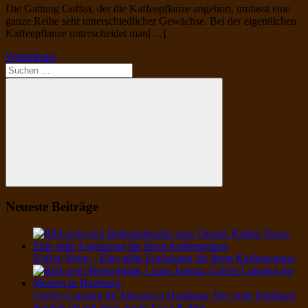
Die Gattung Coffea, der die Kaffeepflanze angehört, umfasst eine
ganze Reihe sehr unterschiedlicher Gewächse. Bei der eigentlichen
Kaffeepflanze unterscheidet man[…]
Weiterlesen
Suchen
nach:
Suchen
Neueste Beiträge
Kaffee Sirup – Eine süße Ergänzung für Ihren Kaffeegenuss
Coffee Catering für Messen in Hamburg: Der erste Eindruck
beginnt oft mit einer guten Tasse Kaffee