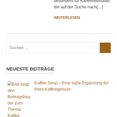
besonders für Kaffeeliebhaber,
In
die auf der Suche nach[…]
Deutschland
toppt
WEITERLESEN
…
Suchen
SUCHEN
nach:
NEUESTE BEITRÄGE
Kaffee Sirup – Eine süße Ergänzung für
Ihren Kaffeegenuss