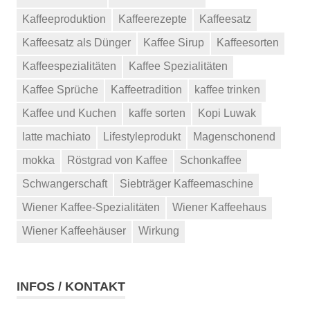
Kaffeeproduktion
Kaffeerezepte
Kaffeesatz
Kaffeesatz als Dünger
Kaffee Sirup
Kaffeesorten
Kaffeespezialitäten
Kaffee Spezialitäten
Kaffee Sprüche
Kaffeetradition
kaffee trinken
Kaffee und Kuchen
kaffe sorten
Kopi Luwak
latte machiato
Lifestyleprodukt
Magenschonend
mokka
Röstgrad von Kaffee
Schonkaffee
Schwangerschaft
Siebträger Kaffeemaschine
Wiener Kaffee-Spezialitäten
Wiener Kaffeehaus
Wiener Kaffeehäuser
Wirkung
INFOS / KONTAKT