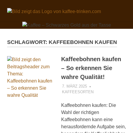
Zum
Inhalt
Kaffe
MENÜ
springen
Der
Kaffee
–
steht
auf
Schw
SCHLAGWORT:
KAFFEEBOHNEN KAUFEN
der
Beliebtheitsskala
Gold
der
Kaffeebohnen kaufen
Getränke
– So erkennen Sie
in
aus
vielen
wahre Qualität!
Ländern,
der
vor
7. MÄRZ 2025
MANFRED
KAFFEESORTEN
WEIDINGER
allem
Tasse
in
den
Kaffeebohnen kaufen: Die
westlichen
Wahl der richtigen
Industrieländern
Kaffeebohnen kann eine
ganz
herausfordernde Aufgabe sein,
oben.